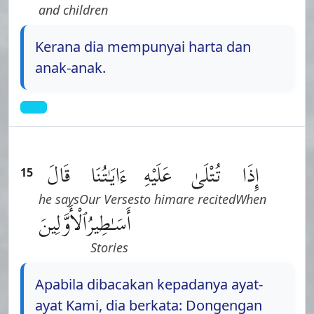
and children
Kerana dia mempunyai harta dan
anak-anak.
إِذَا
تُتْلَىٰ
عَلَيْهِ
ءَايَـٰتُنَا
قَالَ
15
he says
Our Verses
to him
are recited
When
أَسَـٰطِيرُ
ٱلْأَوَّلِينَ
Stories
Apabila dibacakan kepadanya ayat-
ayat Kami, dia berkata: Dongengan