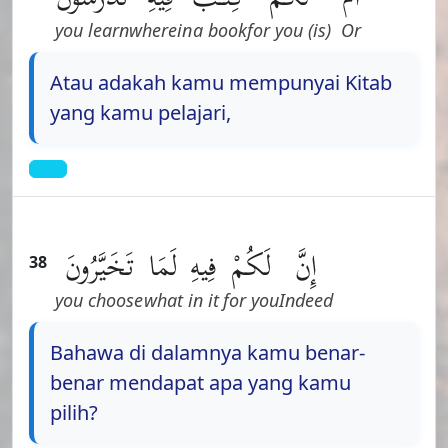
you learn
wherein
a book
(is) for you
Or
Atau adakah kamu mempunyai Kitab
yang kamu pelajari,
إِنَّ
لَكُمْ
فِيهِ
لَمَا
تَخَيَّرُونَ
38
you choose
what
in it
for you
Indeed
Bahawa di dalamnya kamu benar-
benar mendapat apa yang kamu
pilih?