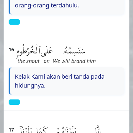
orang-orang terdahulu.
سَنَسِمُهُۥ
عَلَى
ٱلْخُرْطُومِ
16
the snout
on
We will brand him
Kelak Kami akan beri tanda pada
hidungnya.
إِنَّا
بَلَوْنَـٰهُمْ
كَمَا
بَلَوْنَآ
17