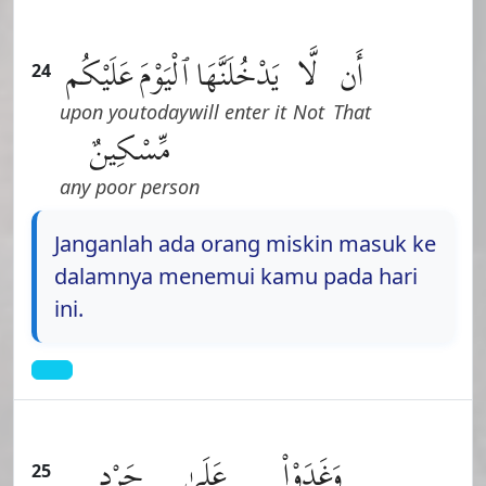
أَن
لَّا
يَدْخُلَنَّهَا
ٱلْيَوْمَ
عَلَيْكُم
24
upon you
today
will enter it
Not
That
مِّسْكِينٌ
any poor person
Janganlah ada orang miskin masuk ke
dalamnya menemui kamu pada hari
ini.
وَغَدَوْا۟
عَلَىٰ
حَرْدٍ
25