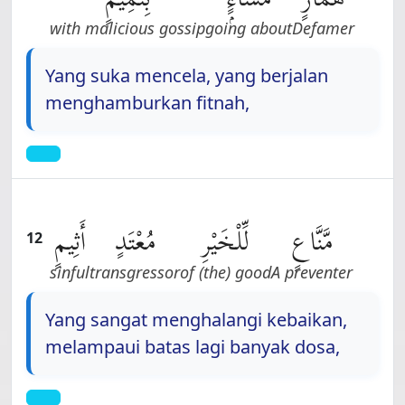
with malicious gossip
going about
Defamer
Yang suka mencela, yang berjalan
menghamburkan fitnah,
مَّنَّاعٍ
لِّلْخَيْرِ
مُعْتَدٍ
أَثِيمٍ
12
sinful
transgressor
of (the) good
A preventer
Yang sangat menghalangi kebaikan,
melampaui batas lagi banyak dosa,