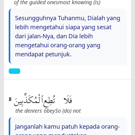
of the guided ones
(is) most knowing
Sesungguhnya Tuhanmu, Dialah yang
lebih mengetahui siapa yang sesat
dari jalan-Nya, dan Dia lebih
mengetahui orang-orang yang
mendapat petunjuk.
فَلَا
تُطِعِ
ٱلْمُكَذِّبِينَ
8
the deniers
obey
So (do) not
Janganlah kamu patuh kepada orang-