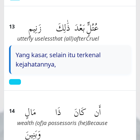
عُتُلٍّۭ
بَعْدَ
ذَٰلِكَ
زَنِيمٍ
13
utterly useless
(all) that
after
Cruel
Yang kasar, selain itu terkenal
kejahatannya,
أَن
كَانَ
ذَا
مَالٍ
14
(of) wealth
a possessor
(he) is
Because
وَبَنِينَ