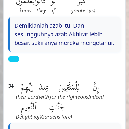
أَكْبَرُ
لَوْ
كَانُوا۟
يَعْلَمُونَ
know
they
if
(is) greater
Demikianlah azab itu. Dan
sesungguhnya azab Akhirat lebih
besar, sekiranya mereka mengetahui.
إِنَّ
لِلْمُتَّقِينَ
عِندَ
رَبِّهِمْ
34
their Lord
with
for the righteous
Indeed
جَنَّـٰتِ
ٱلنَّعِيمِ
(of) Delight
(are) Gardens