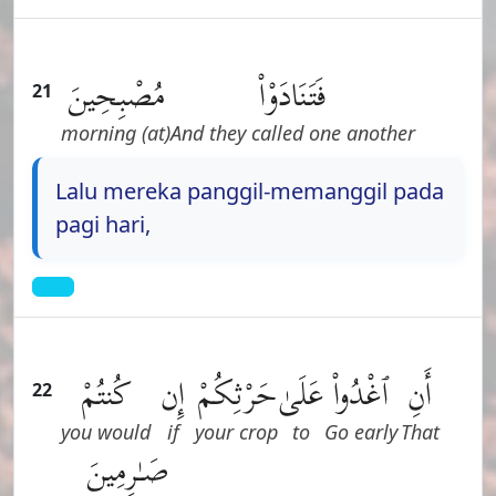
فَتَنَادَوْا۟
مُصْبِحِينَ
21
(at) morning
And they called one another
Lalu mereka panggil-memanggil pada
pagi hari,
أَنِ
ٱغْدُوا۟
عَلَىٰ
حَرْثِكُمْ
إِن
كُنتُمْ
22
you would
if
your crop
to
Go early
That
صَـٰرِمِينَ