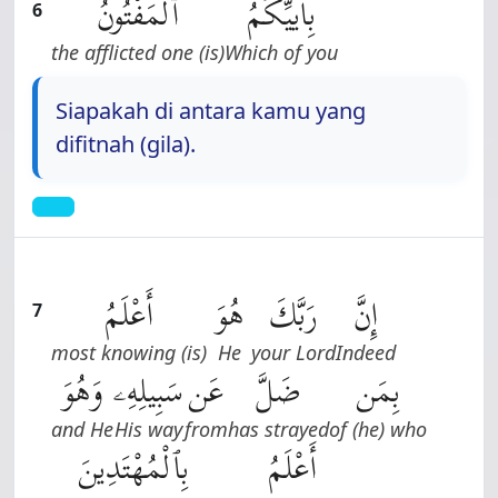
بِأَييِّكُمُ
ٱلْمَفْتُونُ
6
(is) the afflicted one
Which of you
Siapakah di antara kamu yang
difitnah (gila).
إِنَّ
رَبَّكَ
هُوَ
أَعْلَمُ
7
(is) most knowing
He
your Lord
Indeed
بِمَن
ضَلَّ
عَن
سَبِيلِهِۦ
وَهُوَ
and He
His way
from
has strayed
of (he) who
أَعْلَمُ
بِٱلْمُهْتَدِينَ