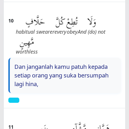
وَلَا
تُطِعْ
كُلَّ
حَلَّافٍ
10
habitual swearer
every
obey
And (do) not
مَّهِينٍ
worthless
Dan janganlah kamu patuh kepada
setiap orang yang suka bersumpah
lagi hina,
هَمَّازٍ
مَّشَّآءٍۭ
بِنَمِيمٍ
11