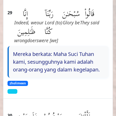
قَالُوا۟
سُبْحَـٰنَ
رَبِّنَآ
إِنَّا
29
Indeed, we
(to) our Lord
Glory be
They said
كُنَّا
ظَـٰلِمِينَ
wrongdoers
[we] were
Mereka berkata: Maha Suci Tuhan
kami, sesungguhnya kami adalah
orang-orang yang dalam kegelapan.
zholimeen
30