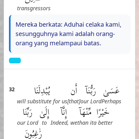
transgressors
Mereka berkata: Aduhai celaka kami,
sesungguhnya kami adalah orang-
orang yang melampaui batas.
عَسَىٰ
رَبُّنَآ
أَن
يُبْدِلَنَا
32
will substitute for us
[that]
our Lord
Perhaps
خَيْرًا
مِّنْهَآ
إِنَّآ
إِلَىٰ
رَبِّنَا
our Lord
to
Indeed, we
than it
a better
رَٰغِبُونَ