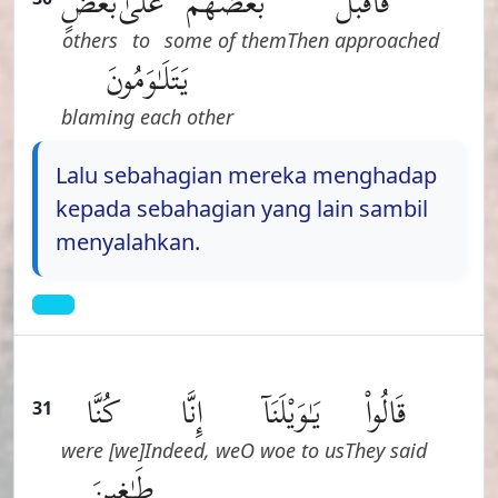
فَأَقْبَلَ
بَعْضُهُمْ
عَلَىٰ
بَعْضٍ
others
to
some of them
Then approached
يَتَلَـٰوَمُونَ
blaming each other
Lalu sebahagian mereka menghadap
kepada sebahagian yang lain sambil
menyalahkan.
قَالُوا۟
يَـٰوَيْلَنَآ
إِنَّا
كُنَّا
31
[we] were
Indeed, we
O woe to us
They said
طَـٰغِينَ