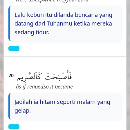
Lalu kebun itu dilanda bencana yang
datang dari Tuhanmu ketika mereka
sedang tidur.
فَأَصْبَحَتْ
كَٱلصَّرِيمِ
20
as if reaped
So it became
Jadilah ia hitam seperti malam yang
gelap.