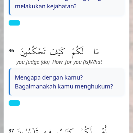
melakukan kejahatan?
مَا
لَكُمْ
كَيْفَ
تَحْكُمُونَ
36
(do) you judge
How
(is) for you
What
Mengapa dengan kamu?
Bagaimanakah kamu menghukum?
أَمْ
لَكُمْ
كِتَـٰبٌ
فِيهِ
تَدْرُسُونَ
37