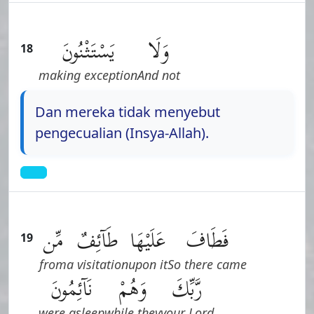
وَلَا
يَسْتَثْنُونَ
18
making exception
And not
Dan mereka tidak menyebut
pengecualian (Insya-Allah).
فَطَافَ
عَلَيْهَا
طَآئِفٌ
مِّن
19
from
a visitation
upon it
So there came
رَّبِّكَ
وَهُمْ
نَآئِمُونَ
were asleep
while they
your Lord