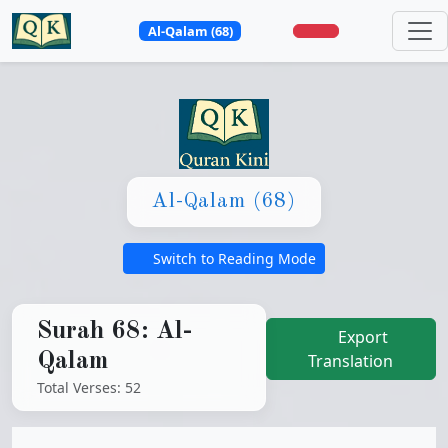
Al-Qalam (68)
0:00
0:00
Al-Qalam (68)
Switch to Reading Mode
Surah 68: Al-
Export
Qalam
Translation
Total Verses: 52