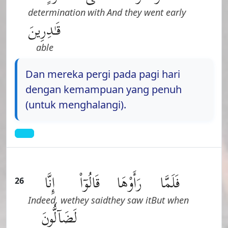
determination
with
And they went early
قَـٰدِرِينَ
able
Dan mereka pergi pada pagi hari
dengan kemampuan yang penuh
(untuk menghalangi).
فَلَمَّا
رَأَوْهَا
قَالُوٓا۟
إِنَّا
26
Indeed, we
they said
they saw it
But when
لَضَآلُّونَ