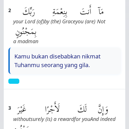
مَآ
أَنتَ
بِنِعْمَةِ
رَبِّكَ
2
(of) your Lord
by (the) Grace
you (are)
Not
بِمَجْنُونٍ
a madman
Kamu bukan disebabkan nikmat
Tuhanmu seorang yang gila.
وَإِنَّ
لَكَ
لَأَجْرًا
غَيْرَ
3
without
surely (is) a reward
for you
And indeed
مَمْنُونٍ