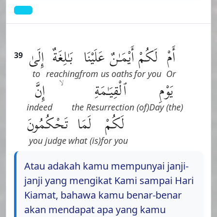
أَمْ
لَكُمْ
أَيْمَـٰنٌ
عَلَيْنَا
بَـٰلِغَةٌ
إِلَىٰ
39
to
reaching
from us
oaths
for you
Or
يَوْمِ
ٱلْقِيَـٰمَةِ
إِنَّ
indeed
(of) the Resurrection
(the) Day
لَكُمْ
لَمَا
تَحْكُمُونَ
you judge
(is) what
for you
Atau adakah kamu mempunyai janji-
janji yang mengikat Kami sampai Hari
Kiamat, bahawa kamu benar-benar
akan mendapat apa yang kamu