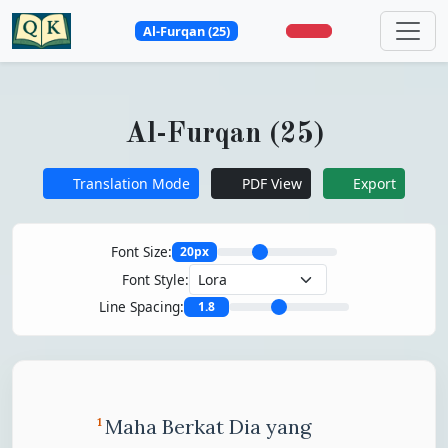
Al-Furqan (25)
Al-Furqan (25)
Translation Mode
PDF View
Export
Font Size:
20px
Font Style:
Line Spacing:
1.8
Maha Berkat Dia yang
1